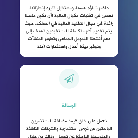
حاضر تملؤه هممنا، ومستقبل تنيره إنجازاتنا.
نسعى في تقنيات مكيال المالية لأن نكون منصة
رائدة في مجال التقنية المالية في المملكة، حيث
يتم تقديم أُطر متكاملة للمستفيدين تهدف إلى
دعم أنشطة التمويل الجماعي وتطوير المنشآت
وتوفير بيئة أعمال واستثمارات آمنة
الرسالة
نعمل على خلق قيمة مضافة للمستثمرين
الباحثين عن فرص استثمارية والشركات الناشئة
والمتوسطة الباحثة عن تمويل، وذلك من خلال