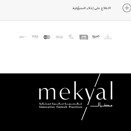
الاطلاع على إخلاء المسؤولية
إن Mekyal.com هو موقع إلكتروني تملكه وتديره شركة تقنيات مكيال المالية
يث يتم إجراء جميع الأنشطة المتعلقة بالتمويل الجماعي بالملكية أو طرح أدوات
لدين والاستثمار فيها. من خلال الوصول إلى هذا الموقع وأي صفحة منه، فإنك
وافق على الالتزام باتفاقية المستخدم وسياسة الخصوصية الخاصة بنا. لا تقدم
قنيات مكيال المالية أية نصائح أو توصيات استثمارية، كما لا ينبغي تفسير أي
تصال من خلال هذا الموقع أو بأي وسيلة أخرى على أنه توصية لأي فرصة مطروحة
ي هذه المنصة. تتوفر الفرص المعروضة على المنصة على هذا الموقع فقط
لمستثمرين المسجلين في المنصة، كما أن هذه المعاملات مفتوحة لجميع المستثمرين
ن المواطنين والمقيمين في المملكة العربية السعودية الغير قاصرين. يجب على
لمستثمرين العلم بالمخاطر العالية المرتبطة بالمعاملات في هذه المنصة ومستعدون
قبولها. حيث أن عروض التمويل الجماعي بالملكية أو أدوات الدين المطروحة على
ذا الموقع محفوفة بالمخاطر بطبيعتها؛ وتنطوي على مخاطر خسارة الاستثمار
الكامل. الأوراق المالية المباعة من خلال عمليات الاكتتاب الخاصة والتمويل
لجماعي ليست مطروحة للتداول العام. لا يمكن أن يكون هناك تأكيد على أن التقييم