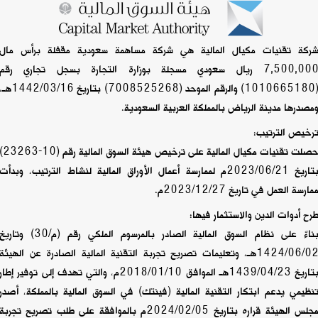
ركة تقنيات مكيال المالية هي شركة مساهمة سعودية مقفلة برأس مال
7,500,000 ريال سعودي مسجلة بوزارة التجارة بسجل تجاري رقم
(1010665180) والرقم الموحد (7008525268) بتاريخ 1442/03/16
مصدرها مدينة الرياض بالمملكة العربية السعودية.
رخيص الترتيب:
حصلت تقنيات مكيال المالية على ترخيص هيئة السوق المالية ر
بتاريخ 2023/06/21م لممارسة أعمال الأوراق المالية لنشاط الترتيب، وبدأت
مارسة العمل في تاريخ 2023/12/27م.
رح أدوات الدين والاستثمار فيها:
بناءً على نظام السوق المالية الصادر بالمرسوم الملكي رقم (م/30) وتاري
‏‏1424/06/02هـ، وتعليمات تصريح تجربة التقنية المالية الصادرة عن الهيئة
بتاريخ 1439/04/23هـ الموافق 2018/01/10م، والتي تهدف إلى توفير إطار
نظيمي يدعم ابتكار التقنية المالية (فينتك) في السوق المالية بالمملكة، أصدر
مجلس الهيئة قراره بتاريخ 2024/02/05م بالموافقة على طلب تصريح تجربة