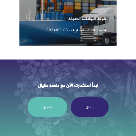
شركة البوابات الحديثة
الاصدار الثالث – اصدار رقم : 202400103
ابدأ
استثمارك
الآن
مع
منصة
مكيال
دخول
تسجيل