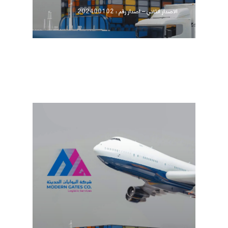
الاصدار الثاني – اصدار رقم : 202400102