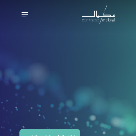
Ski
Menu
t
mai
conten