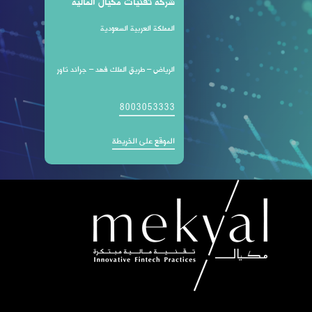
شركة تقنيات مكيال المالية
المملكة العربية السعودية
الرياض – طريق الملك فهد – جراند تاور
8003053333
الموقع على الخريطة