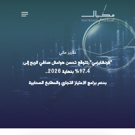
Ski
Menu
t
mai
conten
تقرير مالي
“فرنشايزمي” تتوقع تحسن هوامش صافي الربح إلى
17.4% بنهاية 2026..
بدعم برامج الامتياز التجاري والمطابخ السحابية