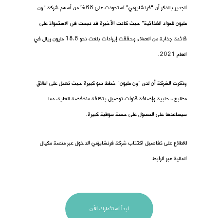
الجدير بالذكر أن “فرنشايزمي” استحوذت على 68% من أسهم شركة “ون
مليون للمواد الغذائية” حيث كانت الأخيرة قد نجحت في الاستحواذ على
قائمة جذابة من العملاء وحققت إيرادات بلغت نحو 18.8 مليون ريال في
العام 2021.
وذكرت الشركة أن لدى “ون مليون” خطط نمو كبيرة حيث تعمل على اطلاق
مطابخ سحابية وإضافة قنوات توصيل بتكلفة منخفضة للغاية، مما
سيساعدها على الحصول على حصة سوقية كبيرة.
للاطلاع على تفاصيل اكتتاب شركة فرنشايزمي الدخول عبر منصة مكيال
المالية عبر الرابط
ابدأ استثمارك الآن