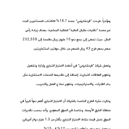
ومؤخراً، طرحت “فرنشايزمي” حصة 18.7% للاكتتاب للمستثمرين الجدد
عبر منصة “تقنيات مكيال المالية” للملكية الجماعية، بهدف زيادة رأس
المال، حيث تسعى إلى جمع نحو 10 مليون ريال مقسمة إلى 232,558
سهم بسعر طرح 43 ريال للسهم من خلال جولتين استثماريتين.
وتعمل شركة “فرنشايزمي” في أنظمة الامتياز التجاري وإدارة وتشغيل
وتطوير العلاقات التجارية، إضافة إلى تقديمها الخدمات الاستشارية مثل
بناء القدرات، والاستراتيجيات، وتطوير نماذج العمل والتدريب.
وذكرت نشرة الطرح الخاصة بالشركة أن الامتياز التجاري أظهر نمواً كبيراً في
منطقة الشرق الأوسط، وخاصة في السوق السعودي، وأنه بحسب تقديرات
السوق تصل قيمة نشاط الامتياز التجاري بأكثر من 1.3 مليار دولار أمريكي،
وبمعدل نمو سنوي متوقع يتراوح بين 12% إلى 15%.