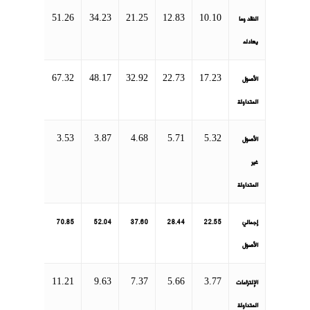
51.26
34.23
21.25
12.83
10.10
النقد وما
يعادله
67.32
48.17
32.92
22.73
17.23
الأصول
المتداولة
3.53
3.87
4.68
5.71
5.32
الأصول
غير
المتداولة
إجمالي
22.55
28.44
37.60
52.04
70.85
الأصول
11.21
9.63
7.37
5.66
3.77
الإلتزامات
المتداولة