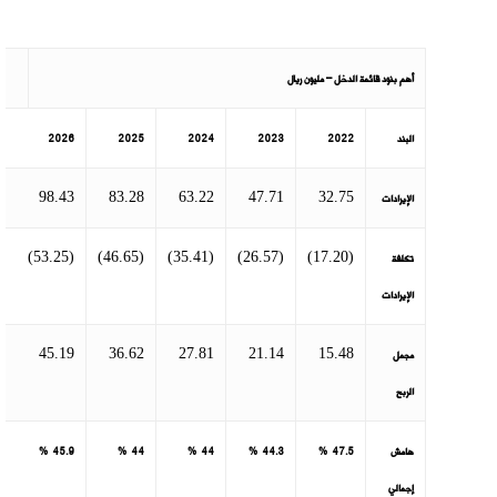
أهم بنود قائمة الدخل – مليون ريال
البند
2022
2023
2024
2025
2026
98.43
83.28
63.22
47.71
32.75
الإيرادات
(53.25)
(46.65)
(35.41)
(26.57)
(17.20)
تكلفة
الإيرادات
45.19
36.62
27.81
21.14
15.48
مجمل
الربح
هامش
47.5
%
44.3
%
44
%
44
%
45.9
%
إجمالي