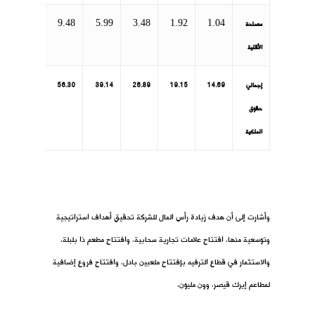
9.48
5.99
3.48
1.92
1.04
مصلحة
الأقلية
إجمالي
14.69
19.15
26.89
39.14
56.30
حقوق
الملكية
وأشارت إلى أن هدف زيادة رأس المال للشركة تحقيق أهداف استراتيجية
وتوسعية منها، افتتاح علامات تجارية سحابية، وافتتاح مطعم ذا بلبلة،
والاستثمار في قطاع الترفيه بإفتتاح ملعبين بادل، وافتتاح فروع إضافية
لمطاعم إيرك قيصر، وون مليون.