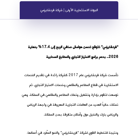
الجولة الاستثمارية الأولى | شركة فرنشايزمي
“فرنشايزمي” تتوقع تحسن هوامش صافي الربح إلى 17.4% بنهاية
2026.. بدعم برامج الامتياز التجاري والمطابخ السحابية
تأسست شركة فرنشايزمي عام 2017 كشركة رائدة في تقديم الخدمات
الاستشارية في قطاع المطاعم والمقاهي وخدمات الامتياز التجاري، ثم
توسعت لتقوم بإدارة وتشغيل وتملك المطاعم والمقاهي في المملكة، وهي
تمتلك حالياً العديد من العلامات التجارية المعروفة في واجهة الرياض
والرياض بارك والنخيل مول وأماكن متفرقة بمدن المملكة.
ونتيجة للتخطيط القوي لشركة “فرينشايزمي” والنمو المطَّرد في أعمالها،